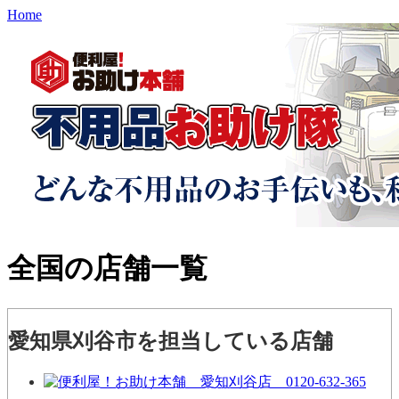
Home
全国の店舗一覧
愛知県刈谷市を担当している店舗