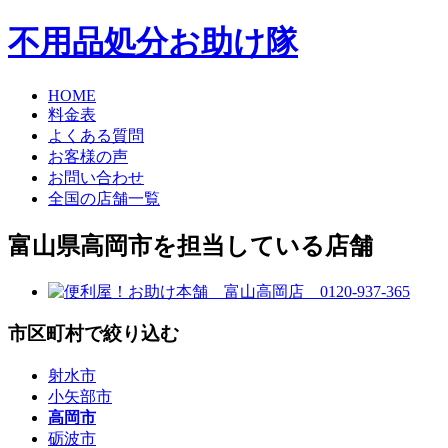
不用品処分お助け隊
HOME
料金表
よくある質問
お客様の声
お問い合わせ
全国の店舗一覧
富山県高岡市を担当している店舗
市区町村で絞り込む
射水市
小矢部市
高岡市
砺波市