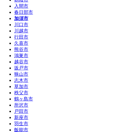
入間市
春日部市
加須市
川口市
川越市
行田市
久喜市
熊谷市
鴻巣市
越谷市
坂戸市
狭山市
志木市
草加市
秩父市
鶴ヶ島市
所沢市
戸田市
新座市
羽生市
飯能市