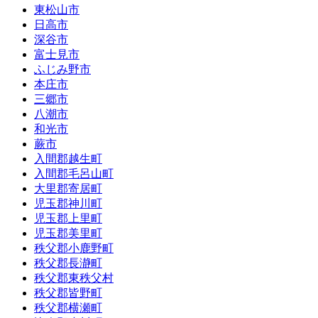
東松山市
日高市
深谷市
富士見市
ふじみ野市
本庄市
三郷市
八潮市
和光市
蕨市
入間郡越生町
入間郡毛呂山町
大里郡寄居町
児玉郡神川町
児玉郡上里町
児玉郡美里町
秩父郡小鹿野町
秩父郡長瀞町
秩父郡東秩父村
秩父郡皆野町
秩父郡横瀬町