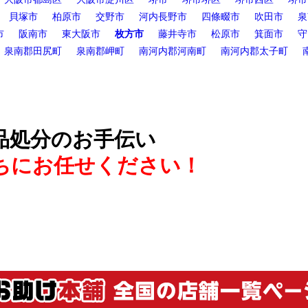
貝塚市
柏原市
交野市
河内長野市
四條畷市
吹田市
泉
市
阪南市
東大阪市
枚方市
藤井寺市
松原市
箕面市
守
泉南郡田尻町
泉南郡岬町
南河内郡河南町
南河内郡太子町
品処分のお手伝い
ちにお任せください！