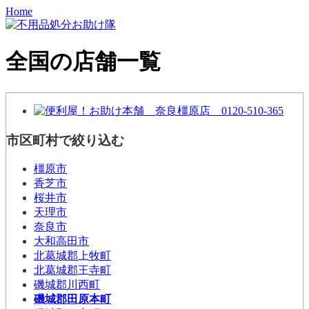
Home
全国の店舗一覧
市区町村で絞り込む
橿原市
香芝市
桜井市
天理市
奈良市
大和高田市
北葛城郡上牧町
北葛城郡王寺町
磯城郡川西町
磯城郡田原本町